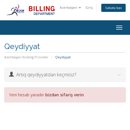
Azerbaijani
Giriş
Səbətə bax
Togg
navig
Qeydiyyat
Azerbaijan Hosting Provider
Qeydiyyat
Artıq qeydiyyatdan keçmisiz?
Yeni hesab yaradın
bizdən sifariş verin