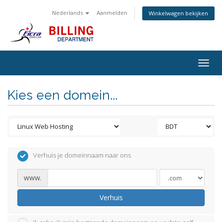
Nederlands
Aanmelden
Winkelwagen bekijken
Togg
navig
Kies een domein...
Verhuis je domeinnaam naar ons
www.
Verhuis