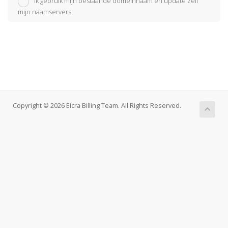
Ik gebruik mijn bestaande domeinnaam en update zelf
mijn naamservers
Copyright © 2026 Eicra Billing Team. All Rights Reserved.