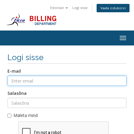
Estonian
Logi sisse
Vaata ostukorvi
Togg
navig
Logi sisse
E-mail
Salasõna
Mäleta mind