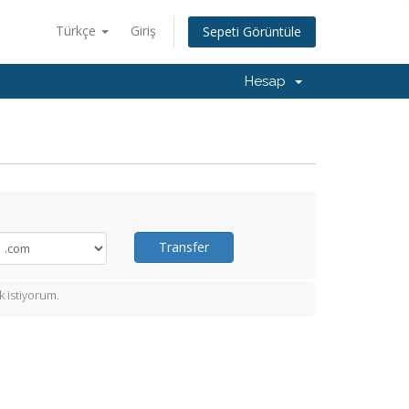
Türkçe
Giriş
Sepeti Görüntüle
Hesap
Transfer
 istiyorum.