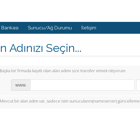
i Bankası
Sunucu/Ağ Durumu
İletişim
n Adınızı Seçin...
Başka bir firmada kayıtlı olan alan adımı size transfer etmek istiyorum.
www.
Mevcut bir alan adım var, sadece isim sunucularını(nameserver) güncellemek