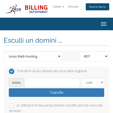
Català
Entrada
Veure Carro
Togg
navig
Esculli un domini ...
Transferir el seu domini des d'un altre registrar
www.
Transfer
Jo utilitzaré el meu propi domini i modificaré els noms del
servidor